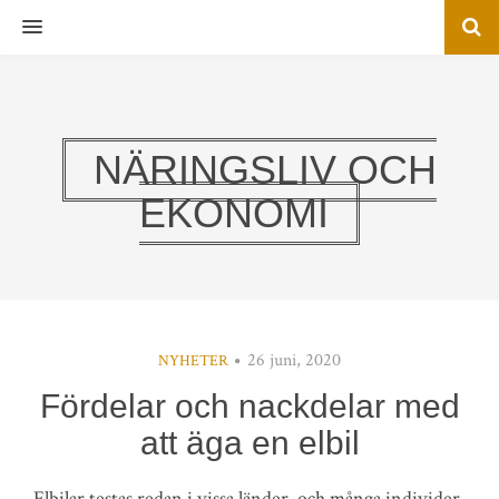
MENU
NÄRINGSLIV OCH
EKONOMI
26 juni, 2020
NYHETER
Fördelar och nackdelar med
att äga en elbil
Elbilar testas redan i vissa länder, och många individer