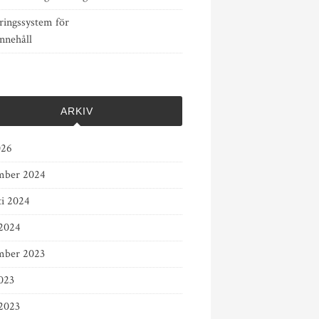
ringssystem för
nnehåll
ARKIV
026
mber 2024
ti 2024
2024
mber 2023
023
2023