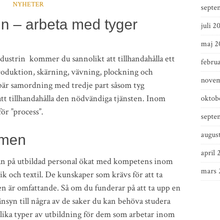
NYHETER
septe
rin – arbeta med tyger
juli 2
maj 2
dustrin kommer du sannolikt att tillhandahålla ett
februa
produktion, skärning, vävning, plockning och
novem
bär samordning med tredje part såsom tyg
 att tillhandahålla den nödvändiga tjänsten. Inom
oktob
för ”process”.
septe
augus
amen
april 
gan på utbildad personal ökat med kompetens inom
mars 
k och textil. De kunskaper som krävs för att ta
 är omfattande. Så om du funderar på att ta upp en
hänsyn till några av de saker du kan behöva studera
l olika typer av utbildning för dem som arbetar inom