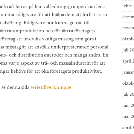
febru
ärkraft beror på hur väl ledningsgruppen kan leda
nlitar rådgivare för att hjälpa dem att förbättra sin
decem
adsföring. Rådgivare bör kunna ge råd till
novem
ttra sin produktion och förbättra företagets
företag att undvika vanliga misstag som görs i
oktob
sa misstag är att anställa underpresterande personal,
juli 2
ons- och distributionsmetoder och många andra. En
april 
a varje aspekt av trä- och massaindustrin för att
ngar behövs för att öka företagets produktivitet.
janua
oktob
 se denna sida
serietillverkning.se
.
juli 2
juni 
maj 2
april 