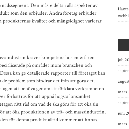
knadssegment. Den måste delta i alla aspekter av
Hante
odukt som den erbjuder. Andra företag erbjuder
webbi
n produkternas kvalitet och mångsidighet varierar
assaindustrin kräver kompetens hos en erfaren
juli 2
specialiserade på området inom branschen och
septe
. Dessa kan ge detaljerade rapporter till företaget kan
ra de problem som hindrar det från att göra det.
augus
retagen att behöva genom att förklara verksamheten
mars 
r förbättras för att uppnå högsta lönsamhet.
septe
gen rätt råd om vad de ska göra för att öka sin
ör att öka produktionen av trä- och massaindustrin,
juni 2
rknaden för denna produkt alltid kommer att finnas.
mars 