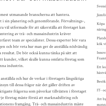
Svens
e mest utmanande branscherna att hantera.
Jämfö
t i sin planering och genomförande. Förvaltnings-,
Köpa i
a väl utformade för att säkerställa att företaget kan
närin
 hantering av trä- och massaindustrin kräver
Platsb
rfaret team av specialister. Dessa experter bör vara
kök v
ingen och bör veta hur man ger de anställda nödvändig
 resultat. De bör också kunna tänka på sätt att
Innov
Framt
rätt kunder, vilket skulle kunna omfatta företag som
enna industrin.
Ett l
hästv
anställda och hur de verkar i företagets långsiktiga
Besök 
yn till dessa frågor när det gäller driften av
IT- o
ktigaste frågorna som påverkar tillväxten i företaget
je företag måste förstå att marknadsföring och
Att by
sationens framgång. Trä- och massaindustrin måste
motstå