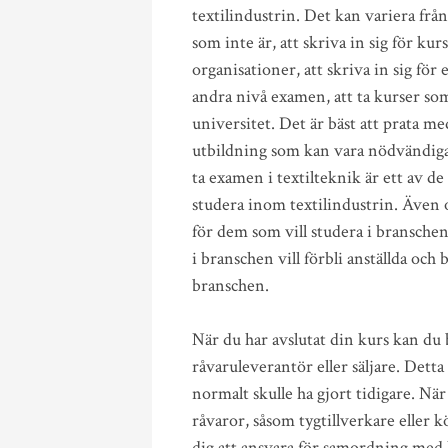
textilindustrin. Det kan variera frå
som inte är, att skriva in sig för kur
organisationer, att skriva in sig för
andra nivå examen, att ta kurser so
universitet. Det är bäst att prata med
utbildning som kan vara nödvändiga 
ta examen i textilteknik är ett av de
studera inom textilindustrin. Även o
för dem som vill studera i branschen
i branschen vill förbli anställda och
branschen.
När du har avslutat din kurs kan du
råvaruleverantör eller säljare. Detta
normalt skulle ha gjort tidigare. N
råvaror, såsom tygtillverkare eller 
dig att ansvara för samordning med l