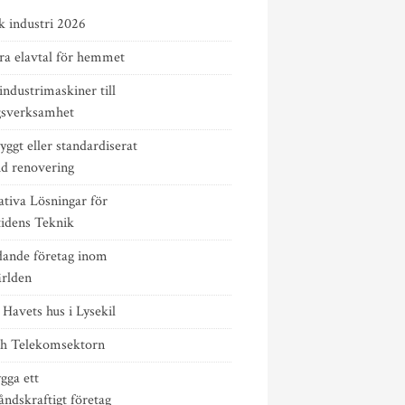
k industri 2026
ra elavtal för hemmet
ndustrimaskiner till
gsverksamhet
yggt eller standardiserat
id renovering
ativa Lösningar för
idens Teknik
edande företag inom
ärlden
Havets hus i Lysekil
ch Telekomsektorn
gga ett
ndskraftigt företag