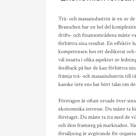
Trä- och massaindustrin är en av d
Branschen har en hel del komplexite
drifts- och finansområdena måste var
förbättra sina resultat. En effektiv
kompetensen hos ett dedikerat och e
väl insatta i olika aspekter av ledn
feedback på hur de kan förbättra sina
främja trä- och massaindustrin till 
kanske inte ens har hört talas om d
Företagen är oftast oroade över sina 
ekonomiska intresse. Du måste ta häns
företaget. Du måste ta itu med de vi
och dess framsteg på marknaden. Var
försäljning är avgörande för organi