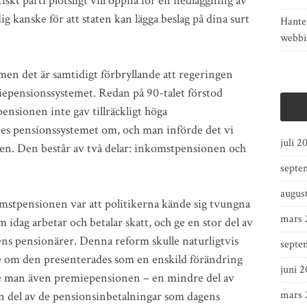
kt parti plötsligt vill öppna för en nedläggning av
 kanske för att staten kan lägga beslag på dina surt
Hante
webbi
men det är samtidigt förbryllande att regeringen
miepensionssystemet. Redan på 90-talet förstod
pensionen inte gav tillräckligt höga
des pensionssystemet om, och man införde det vi
juli 2
nen. Den består av två delar: inkomstpensionen och
septe
augus
mstpensionen var att politikerna kände sig tvungna
mars 
 idag arbetar och betalar skatt, och ge en stor del av
ens pensionärer. Denna reform skulle naturligtvis
septe
de om den presenterades som en enskild förändring
juni 2
de man även premiepensionen – en mindre del av
mars 
n del av de pensionsinbetalningar som dagens