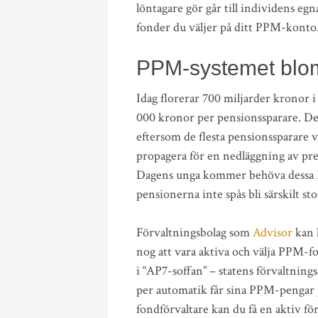
löntagare gör går till individens eg
fonder du väljer på ditt PPM-konto
PPM-systemet blom
Idag florerar 700 miljarder kronor 
000 kronor per pensionssparare. Des
eftersom de flesta pensionssparare 
propagera för en nedläggning av pre
Dagens unga kommer behöva dessa P
pensionerna inte spås bli särskilt st
Förvaltningsbolag som
Advisor
kan 
nog att vara aktiva och välja PPM-f
i “AP7-soffan” – statens förvaltnings
per automatik får sina PPM-pengar p
fondförvaltare kan du få en aktiv f