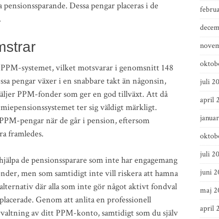
na pensionssparande. Dessa pengar placeras i de
febru
.
decem
strar
novem
oktob
i PPM-systemet, vilket motsvarar i genomsnitt 148
sa pengar växer i en snabbare takt än någonsin,
juli 2
väljer PPM-fonder som ger en god tillväxt. Att då
april 
miepensionssystemet ter sig väldigt märkligt.
janua
PM-pengar när de går i pension, eftersom
ora framledes.
oktob
juli 2
hjälpa de pensionssparare som inte har engagemang
juni 
onder, men som samtidigt inte vill riskera att hamna
alternativ där alla som inte gör något aktivt fondval
maj 2
lacerade. Genom att anlita en professionell
april 
örvaltning av ditt PPM-konto, samtidigt som du själv