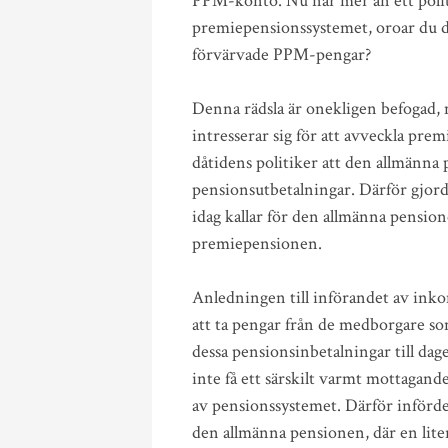
PPM-konto. Nu när mer än ett politis
premiepensionssystemet, oroar du dig
förvärvade PPM-pengar?
Denna rädsla är onekligen befogad, 
intresserar sig för att avveckla pre
dåtidens politiker att den allmänna 
pensionsutbetalningar. Därför gjor
idag kallar för den allmänna pensio
premiepensionen.
Anledningen till införandet av inko
att ta pengar från de medborgare som
dessa pensionsinbetalningar till dag
inte få ett särskilt varmt mottagan
av pensionssystemet. Därför inför
den allmänna pensionen, där en lite