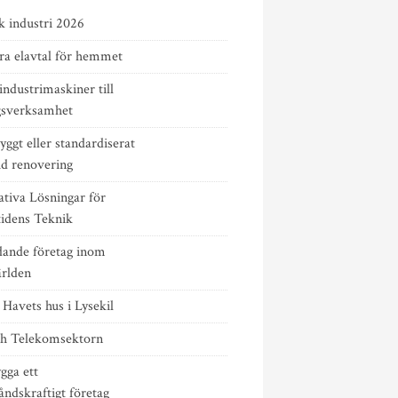
k industri 2026
ra elavtal för hemmet
ndustrimaskiner till
gsverksamhet
yggt eller standardiserat
id renovering
ativa Lösningar för
idens Teknik
edande företag inom
ärlden
Havets hus i Lysekil
ch Telekomsektorn
gga ett
ndskraftigt företag