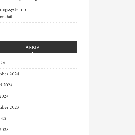
ringssystem för
nnehåll
ARKIV
026
mber 2024
ti 2024
2024
mber 2023
023
2023