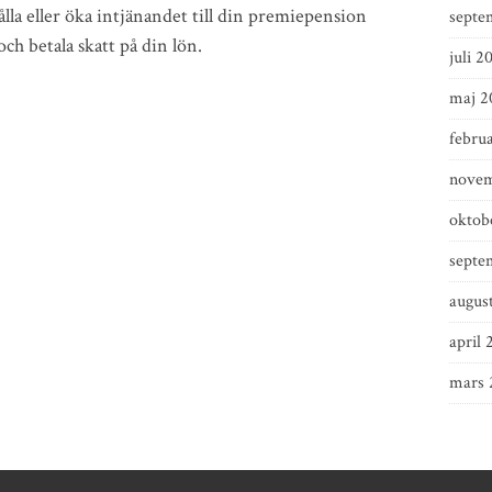
hålla eller öka intjänandet till din premiepension
septe
och betala skatt på din lön.
juli 2
maj 2
februa
novem
oktob
septe
augus
april 
mars 