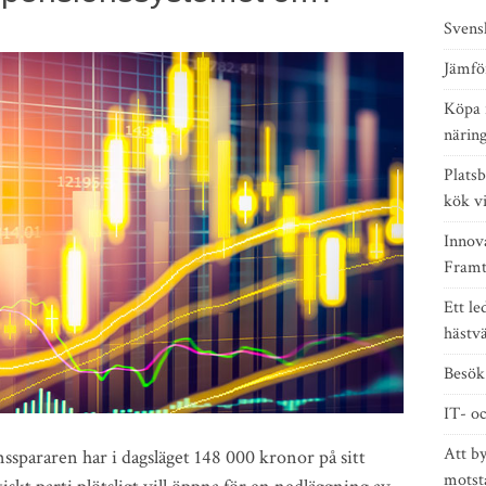
Svens
Jämfö
Köpa i
närin
Platsb
kök v
Innov
Framt
Ett l
hästv
Besök 
IT- o
Att by
spararen har i dagsläget 148 000 kronor på sitt
motstå