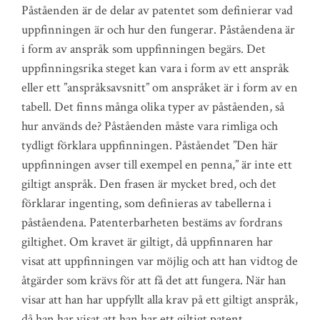
Påståenden är de delar av patentet som definierar vad
uppfinningen är och hur den fungerar. Påståendena är
i form av anspråk som uppfinningen begärs. Det
uppfinningsrika steget kan vara i form av ett anspråk
eller ett ”anspråksavsnitt” om anspråket är i form av en
tabell. Det finns många olika typer av påståenden, så
hur används de? Påståenden måste vara rimliga och
tydligt förklara uppfinningen. Påståendet ”Den här
uppfinningen avser till exempel en penna,” är inte ett
giltigt anspråk. Den frasen är mycket bred, och det
förklarar ingenting, som definieras av tabellerna i
påståendena. Patenterbarheten bestäms av fordrans
giltighet. Om kravet är giltigt, då uppfinnaren har
visat att uppfinningen var möjlig och att han vidtog de
åtgärder som krävs för att få det att fungera. När han
visar att han har uppfyllt alla krav på ett giltigt anspråk,
då han har visat att han har ett giltigt patent.